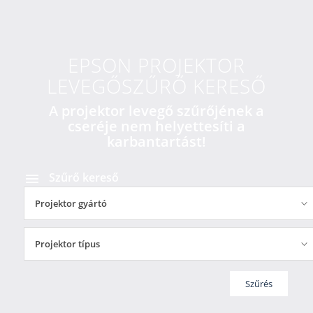
EPSON PROJEKTOR
LEVEGŐSZŰRŐ KERESŐ
A projektor levegő szűrőjének a
cseréje nem helyettesíti a
karbantartást!
Szűrő kereső
Projektor gyártó
Projektor típus
Szűrés