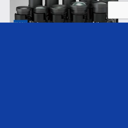
EPSON®
Projektor műszaki leírások