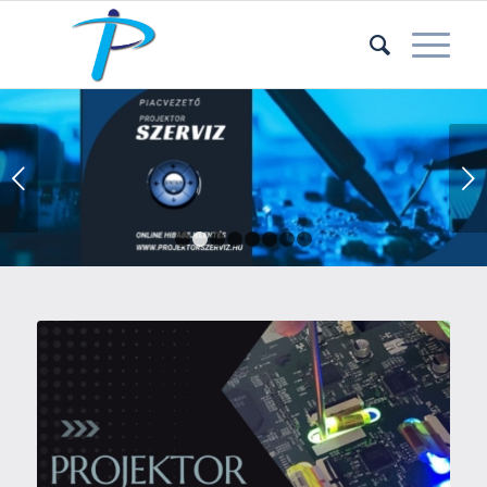
Next
1
2
3
4
5
6
7
8