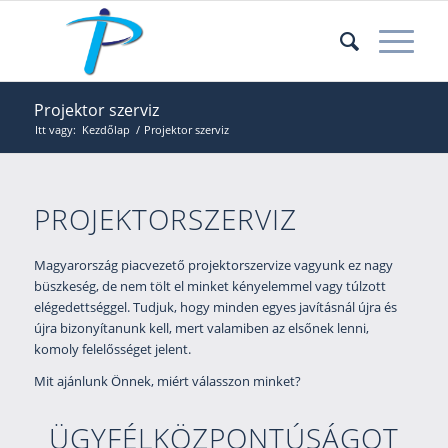
Projektor szerviz
Itt vagy:
Kezdőlap
/
Projektor szerviz
PROJEKTORSZERVIZ
Magyarország piacvezető projektorszervize vagyunk ez nagy
büszkeség, de nem tölt el minket kényelemmel vagy túlzott
elégedettséggel. Tudjuk, hogy minden egyes javításnál újra és
újra bizonyítanunk kell, mert valamiben az elsőnek lenni,
komoly felelősséget jelent.
Mit ajánlunk Önnek, miért válasszon minket?
ÜGYFÉLKÖZPONTÚSÁGOT