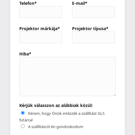
Telefon*
E-mail*
Projektor márkája*
Projektor típusa*
Hiba*
Kérjük válasszon az alábbiak közül:
Kérem, hogy Önök intézzék a szállítást GLS
futárral
A szállításról én gondoskodom