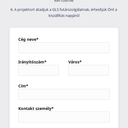
kell fizetnie
6. A projektort átadjuk a GLS futárszolgálatnak, értesítjük Önt a
kiszállítás napjáról
Cég neve*
Irányítószám*
Város*
Cím*
Kontakt személy*