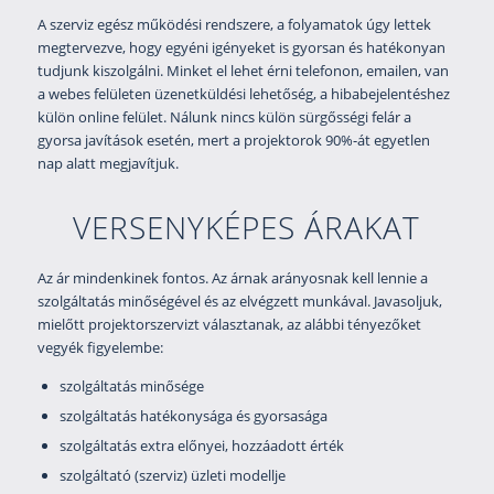
A szerviz egész működési rendszere, a folyamatok úgy lettek
megtervezve, hogy egyéni igényeket is gyorsan és hatékonyan
tudjunk kiszolgálni. Minket el lehet érni telefonon, emailen, van
a webes felületen üzenetküldési lehetőség, a hibabejelentéshez
külön online felület. Nálunk nincs külön sürgősségi felár a
gyorsa javítások esetén, mert a projektorok 90%-át egyetlen
nap alatt megjavítjuk.
VERSENYKÉPES ÁRAKAT
Az ár mindenkinek fontos. Az árnak arányosnak kell lennie a
szolgáltatás minőségével és az elvégzett munkával. Javasoljuk,
mielőtt projektorszervizt választanak, az alábbi tényezőket
vegyék figyelembe:
szolgáltatás minősége
szolgáltatás hatékonysága és gyorsasága
szolgáltatás extra előnyei, hozzáadott érték
szolgáltató (szerviz) üzleti modellje