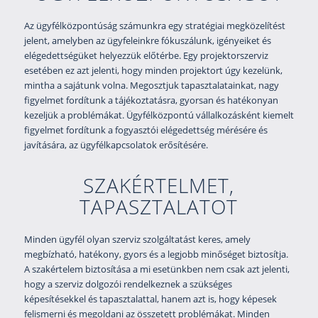
Az ügyfélközpontúság számunkra egy stratégiai megközelítést
jelent, amelyben az ügyfeleinkre fókuszálunk, igényeiket és
elégedettségüket helyezzük előtérbe. Egy projektorszerviz
esetében ez azt jelenti, hogy minden projektort úgy kezelünk,
mintha a sajátunk volna. Megosztjuk tapasztalatainkat, nagy
figyelmet fordítunk a tájékoztatásra, gyorsan és hatékonyan
kezeljük a problémákat. Ügyfélközpontú vállalkozásként kiemelt
figyelmet fordítunk a fogyasztói elégedettség mérésére és
javítására, az ügyfélkapcsolatok erősítésére.
SZAKÉRTELMET,
TAPASZTALATOT
Minden ügyfél olyan szerviz szolgáltatást keres, amely
megbízható, hatékony, gyors és a legjobb minőséget biztosítja.
A szakértelem biztosítása a mi esetünkben nem csak azt jelenti,
hogy a szerviz dolgozói rendelkeznek a szükséges
képesítésekkel és tapasztalattal, hanem azt is, hogy képesek
felismerni és megoldani az összetett problémákat. Minden