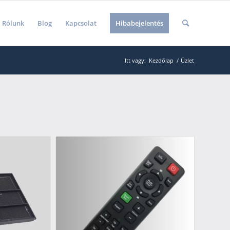
Rólunk
Blog
Kapcsolat
Hibabejelentés
Itt vagy:
Kezdőlap
/
Üzlet