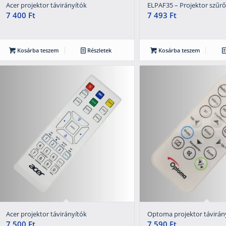
Acer projektor távirányítók
ELPAF35 – Projektor szűrő
7 400
Ft
7 493
Ft
Kosárba teszem
Részletek
Kosárba teszem
Acer projektor távirányítók
Optoma projektor távirán
7 500
Ft
7 590
Ft