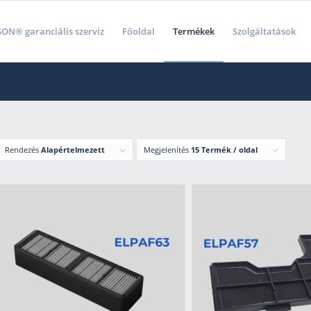
ON® garanciális szerviz
Főoldal
Termékek
Szolgáltatások
Rendezés
Alapértelmezett
Megjelenítés
15 Termék / oldal