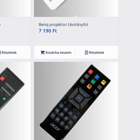
ó
Benq projektor távirányító
7 190
Ft
Részletek
Kosárba teszem
Részletek