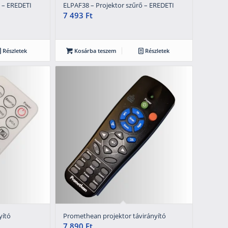
 – EREDETI
ELPAF38 – Projektor szűrő – EREDETI
7 493
Ft
Részletek
Kosárba teszem
Részletek
yító
Promethean projektor távirányító
7 890
Ft