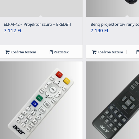
ELPAF42 – Projektor szűrő – EREDETI
Benq projektor távirányít
7 112
Ft
7 190
Ft
Kosárba teszem
Részletek
Kosárba teszem