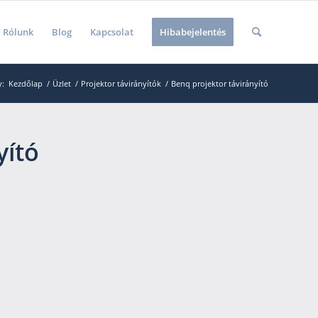
Rólunk
Blog
Kapcsolat
Hibabejelentés
y:
Kezdőlap
/
Üzlet
/
Projektor távirányítók
/
Benq projektor távirányító
yító