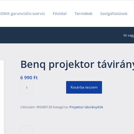
ON® garanciális szerviz
Főoldal
Termékek
Szolgáltatások
Itt vag
Benq projektor távirán
6 990
Ft
Kosárba teszem
Cikkszám:
WS680128
Kategória:
Projektor távirányítók