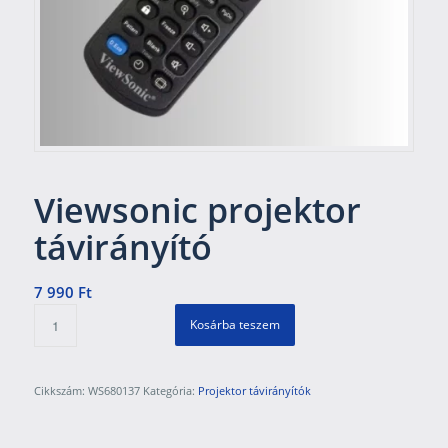
Viewsonic projektor
távirányító
7 990
Ft
Kosárba teszem
Cikkszám:
WS680137
Kategória:
Projektor távirányítók