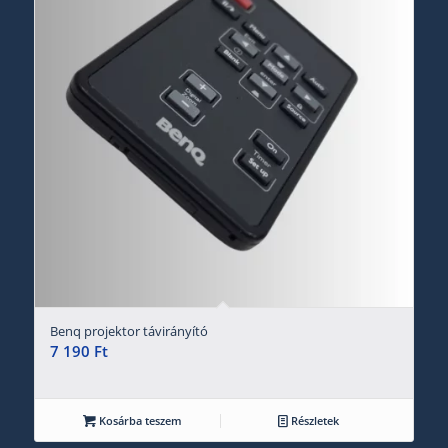
Benq projektor távirányító
7 190
Ft
Kosárba teszem
Részletek