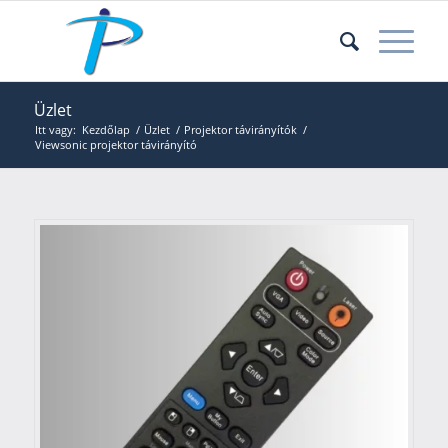
Üzlet
Itt vagy:
Kezdőlap
/
Üzlet
/
Projektor távirányítók
/
Viewsonic projektor távirányító