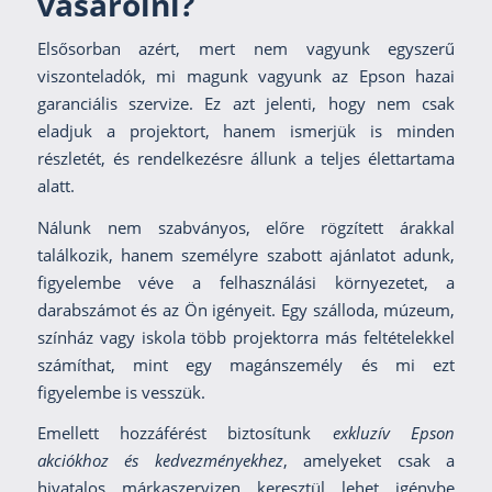
vásárolni?
Elsősorban azért, mert nem vagyunk egyszerű
viszonteladók, mi magunk vagyunk az Epson hazai
garanciális szervize. Ez azt jelenti, hogy nem csak
eladjuk a projektort, hanem ismerjük is minden
részletét, és rendelkezésre állunk a teljes élettartama
alatt.
Nálunk nem szabványos, előre rögzített árakkal
találkozik, hanem személyre szabott ajánlatot adunk,
figyelembe véve a felhasználási környezetet, a
darabszámot és az Ön igényeit. Egy szálloda, múzeum,
színház vagy iskola több projektorra más feltételekkel
számíthat, mint egy magánszemély és mi ezt
figyelembe is vesszük.
Emellett hozzáférést biztosítunk
exkluzív Epson
akciókhoz és kedvezményekhez
, amelyeket csak a
hivatalos márkaszervizen keresztül lehet igénybe