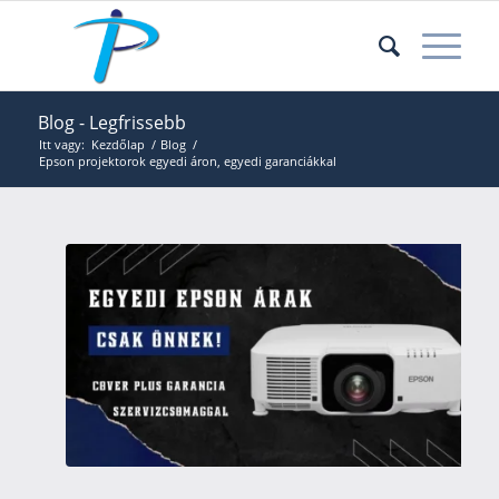
Blog - Legfrissebb
Itt vagy:
Kezdőlap
/
Blog
/
Epson projektorok egyedi áron, egyedi garanciákkal