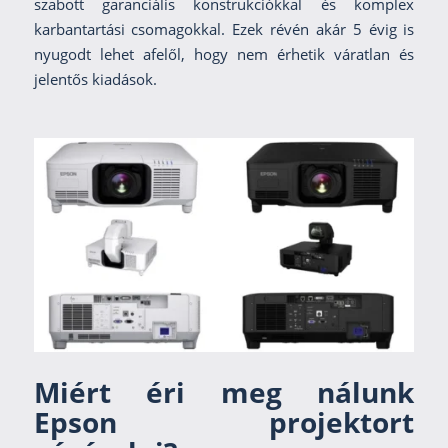
szabott garanciális konstrukciókkal és komplex
karbantartási csomagokkal. Ezek révén akár 5 évig is
nyugodt lehet afelől, hogy nem érhetik váratlan és
jelentős kiadások.
Miért éri meg nálunk
Epson projektort