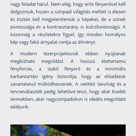
nagy feladat hárul. Nem elég, hogy erős fényerővel kell
dolgozniuk, hiszen a színpadi világítás mellett is élesen
és tisztán kell megjeleníteniük a képeket, de a színek
pontossága és a kontrasztarány is kulcsfontosságú. A
közönség a részletekre figyel, így minden homályos
kép vagy fakó árnyalat rontja az élményt.
A modern lézerprojektorok ebben nyújtanak
megbízható megoldást. A hosszú élettartamú
fényforrás, a stabil fényerő és a minimális
karbantartási igény biztosítja, hogy az előadások
zavartalanul működhessenek. A vetítési távolság és a
lencseválaszték pedig lehetővé teszi, hogy akár kisebb
termekben, akár nagyszínpadokon is ideális megoldást
találjunk.