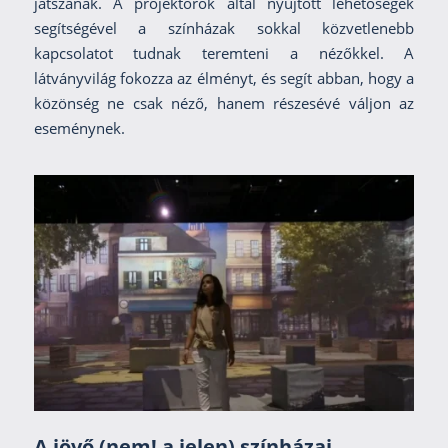
játszanak. A projektorok által nyújtott lehetőségek
segítségével a színházak sokkal közvetlenebb
kapcsolatot tudnak teremteni a nézőkkel. A
látványvilág fokozza az élményt, és segít abban, hogy a
közönség ne csak néző, hanem részesévé váljon az
eseménynek.
A jövő (nem! a jelen) színházai