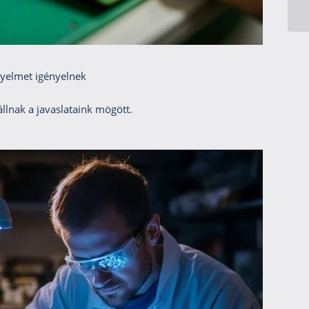
igyelmet igényelnek
llnak a javaslataink mögött.