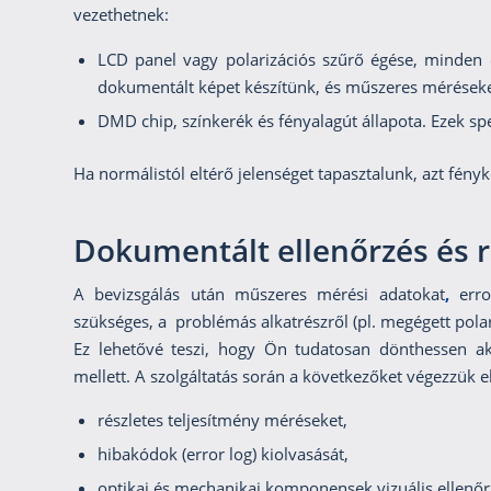
vezethetnek:
LCD panel vagy polarizációs szűrő égése, minden 
dokumentált képet készítünk, és műszeres mérések
DMD chip, színkerék és fényalagút állapota. Ezek spec
Ha normálistól eltérő jelenséget tapasztalunk, azt fény
Dokumentált ellenőrzés és ré
A bevizsgálás után műszeres mérési adatokat
,
err
szükséges, a problémás alkatrészről (pl. megégett polar
Ez lehetővé teszi, hogy Ön tudatosan dönthessen aká
mellett. A szolgáltatás során a következőket végezzük el
részletes teljesítmény méréseket,
hibakódok (error log) kiolvasását,
optikai és mechanikai komponensek vizuális ellenőr