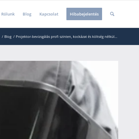
Rólunk
Blog
Kapcsolat
Hibabejelentés
/
Blog
/
Projektor-bevizsgálás profi szinten, kockázat és költség nélkül...