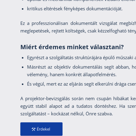
kritikus eltérések fényképes dokumentációját.
Ez a professzionálisan dokumentált vizsgálat megbíz
meglepetések, rejtett költségek, csak kézzelfogható tén
Miért érdemes minket választani?
Egyrészt a szolgáltatás struktúrájára épülő műszaki 
Másrészt az objektív dokumentálás segít abban, h
vélemény, hanem konkrét állapotfelmérés.
És végül, mert ez az eljárás segít elkerülni drága cs
A projektor-bevizsgálás során nem csupán hibákat ke
együtt stabil alapot ad a tudatos döntéshez. Ha sze
szolgáltatást – kockázat nélkül, Önre szabva.
Érdekel