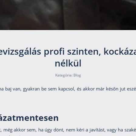
vizsgálás profi szinten, kockáz
nélkül
Kategória:
Blog
ha baj van, gyakran be sem kapcsol, és akkor már későn jut esz
kázatmentesen
, még akkor sem, ha úgy dönt, nem kéri a javítást, vagy ha szak