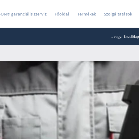
ON® garanciális szerviz
Főoldal
Termékek
Szolgáltatások
Itt vagy:
Kezdőlap