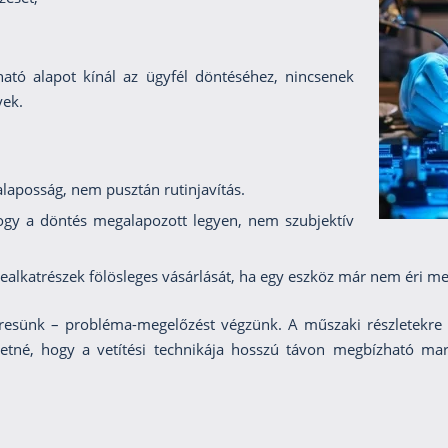
ható alapot kínál az ügyfél döntéséhez, nincsenek
yek.
alaposság, nem pusztán rutinjavítás.
ogy a döntés megalapozott legyen, nem szubjektív
erealkatrészek fölösleges vásárlását, ha egy eszköz már nem éri meg
resünk – probléma-megelőzést végzünk. A műszaki részletekre k
retné, hogy a vetítési technikája hosszú távon megbízható mara