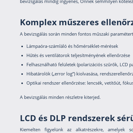
bevizsgálás mindig ingyenes, Önnek semmilyen kötelez
Komplex műszeres ellenőr
A bevizsgálás során minden fontos műszaki paramétert
Lámpaóra-számláló és hőmérséklet-mérések
Hűtés és ventilátorok teljesítményének ellenőrzése
Felhasználható felületek (polarizációs szűrők, LCD pa
Hibatárolók („error log”) kiolvasása, rendszerellenő
Optikai rendszer ellenőrzése: lencsék, vetítőút, fóku
A bevizsgálás minden részletre kiterjed.
LCD és DLP rendszerek sér
Kiemelten figyelünk az alkatrészekre, amelyek s