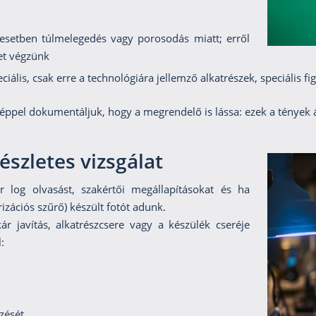
esetben túlmelegedés vagy porosodás miatt; erről
et végzünk
iális, csak erre a technológiára jellemző alkatrészek, speciális f
képpel dokumentáljuk, hogy a megrendelő is lássa: ezek a tények á
szletes vizsgálat
or log olvasást, szakértői megállapításokat és ha
izációs szűrő) készült fotót adunk.
r javítás, alkatrészcsere vagy a készülék cseréje
:
zését,