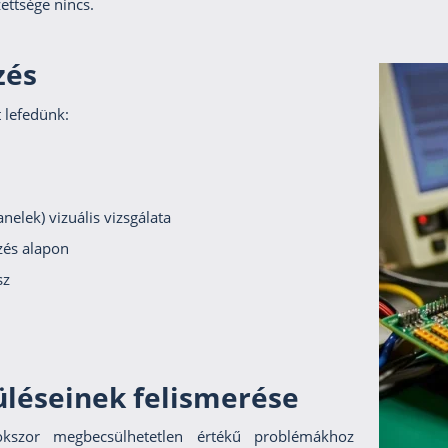
ettsége nincs.
zés
 lefedünk:
nelek) vizuális vizsgálata
rzés alapon
sz
üléseinek felismerése
okszor megbecsülhetetlen értékű problémákhoz