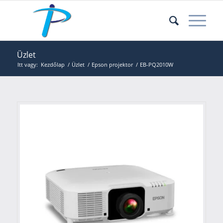
Üzlet
Itt vagy:
Kezdőlap
/
Üzlet
/
Epson projektor
/
EB-PQ2010W