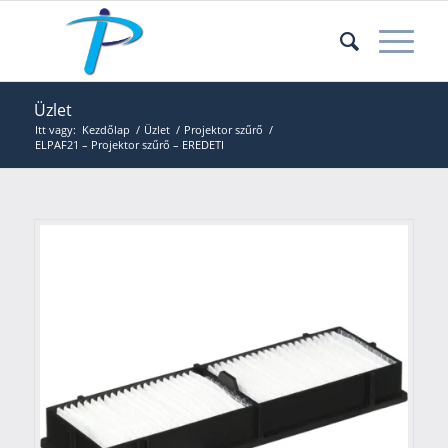
Üzlet
Itt vagy:
Kezdőlap
/
Üzlet
/
Projektor szűrő
/
ELPAF21 – Projektor szűrő – EREDETI