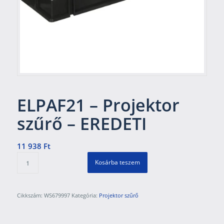
ELPAF21 – Projektor
szűrő – EREDETI
11 938
Ft
Kosárba teszem
Cikkszám:
WS679997
Kategória:
Projektor szűrő