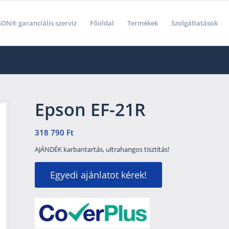
ON® garanciális szerviz
Főoldal
Termékek
Szolgáltatások
Epson EF-21R
318 790
Ft
AJÁNDÉK karbantartás, ultrahangos tisztítás!
Egyedi ajánlatot kérek!