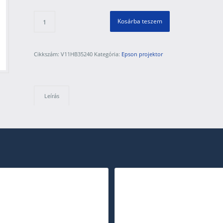
Kosárba teszem
Cikkszám:
V11HB35240
Kategória:
Epson projektor
Leírás