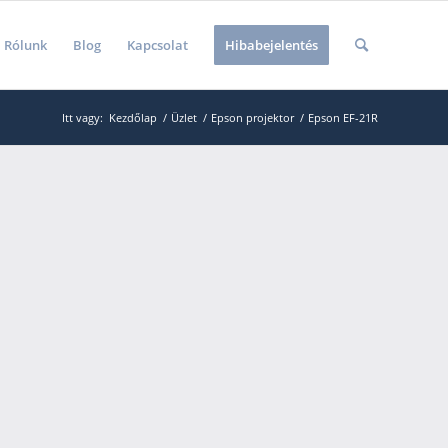
Rólunk
Blog
Kapcsolat
Hibabejelentés
Itt vagy:
Kezdőlap
/
Üzlet
/
Epson projektor
/
Epson EF-21R