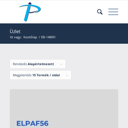
Üzlet
Itt vagy:
Kezdőlap
/
EB-1480FI
Rendezés
Alapértelmezett
Megjelenítés
15 Termék / oldal