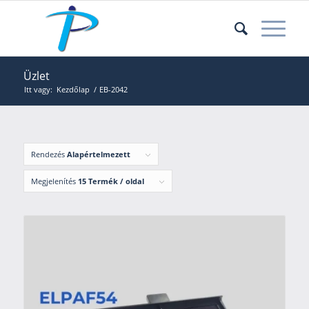
Üzlet
Itt vagy:
Kezdőlap
/
EB-2042
Rendezés
Alapértelmezett
Megjelenítés
15 Termék / oldal