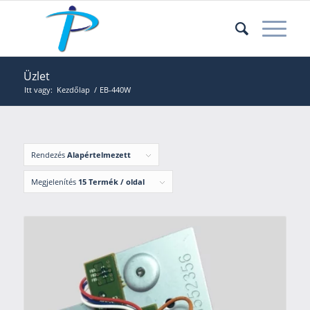
Üzlet
Itt vagy:
Kezdőlap
/
EB-440W
Rendezés
Alapértelmezett
Megjelenítés
15 Termék / oldal