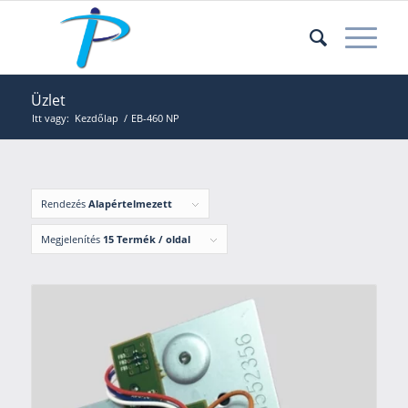
Üzlet
Itt vagy:
Kezdőlap
/
EB-460 NP
Rendezés
Alapértelmezett
Megjelenítés
15 Termék / oldal