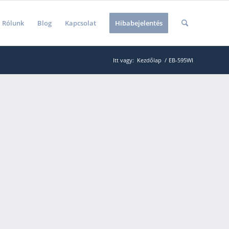
Rólunk
Blog
Kapcsolat
Hibabejelentés
Itt vagy:
Kezdőlap
/
EB-595WI