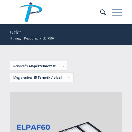
Üzlet
Itt vagy:
Kezdőlap
/
EB-750F
Rendezés
Alapértelmezett
Megjelenítés
15 Termék / oldal