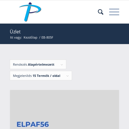
Üzlet
Itt vagy:
Kezdőlap
/
EB-805F
Rendezés
Alapértelmezett
Megjelenítés
15 Termék / oldal