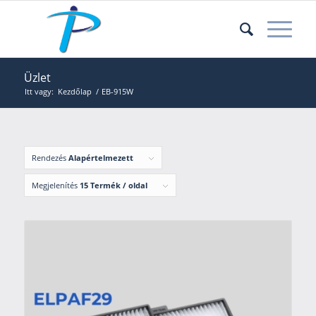
Üzlet
Itt vagy:
Kezdőlap
/
EB-915W
Rendezés
Alapértelmezett
Megjelenítés
15 Termék / oldal