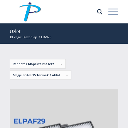
Üzlet
Itt vagy:
Kezdőlap
/
EB-925
Rendezés
Alapértelmezett
Megjelenítés
15 Termék / oldal