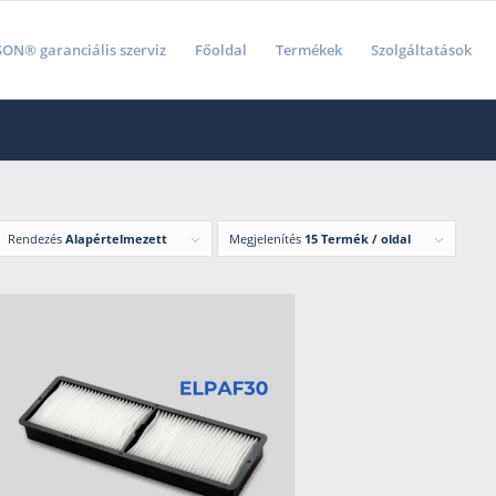
ON® garanciális szerviz
Főoldal
Termékek
Szolgáltatások
Rendezés
Alapértelmezett
Megjelenítés
15 Termék / oldal