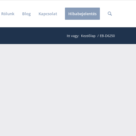
Rólunk
Blog
Kapcsolat
Hibabejelentés
Itt vagy:
Kezdőlap
/
EB-D6250