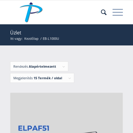
Üzlet
Itt vagy:
Kezdőlap
/
EB-L1000U
Rendezés
Alapértelmezett
Megjelenítés
15 Termék / oldal