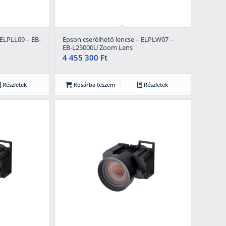
 ELPLL09 – EB-
Epson cserélhető lencse – ELPLW07 –
EB-L25000U Zoom Lens
4 455 300
Ft
Részletek
Kosárba teszem
Részletek