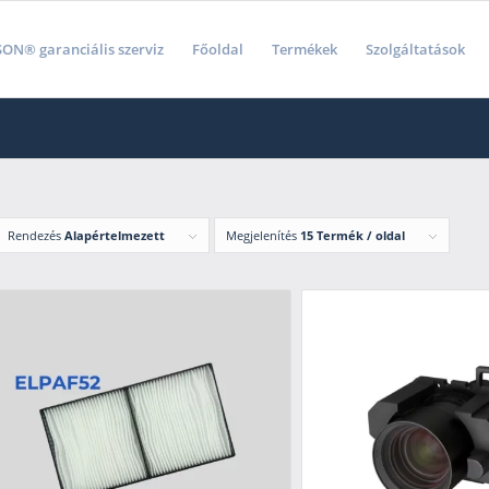
ON® garanciális szerviz
Főoldal
Termékek
Szolgáltatások
Rendezés
Alapértelmezett
Megjelenítés
15 Termék / oldal