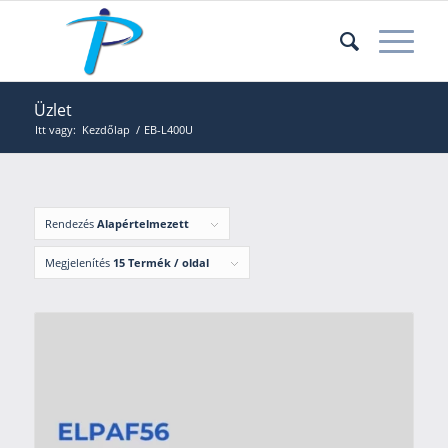
Üzlet
Itt vagy:
Kezdőlap
/
EB-L400U
Rendezés
Alapértelmezett
Megjelenítés
15 Termék / oldal