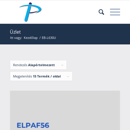
Üzlet
Itt vagy:
Kezdőlap
/
EB-L630U
Rendezés
Alapértelmezett
Megjelenítés
15 Termék / oldal