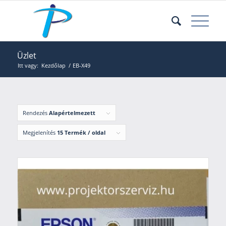
Üzlet
Itt vagy:
Kezdőlap
/
EB-X49
Rendezés
Alapértelmezett
Megjelenítés
15 Termék / oldal