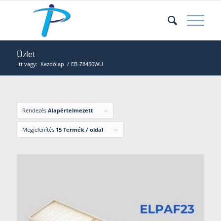
Üzlet
Itt vagy:
Kezdőlap
/
EB-Z8450WU
Rendezés
Alapértelmezett
Megjelenítés
15 Termék / oldal