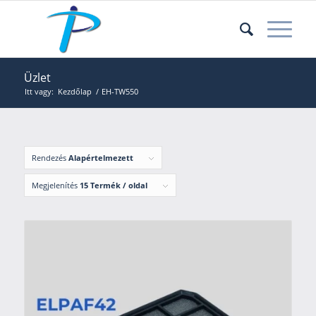
Üzlet
Itt vagy:
Kezdőlap
/
EH-TW550
Rendezés
Alapértelmezett
Megjelenítés
15 Termék / oldal