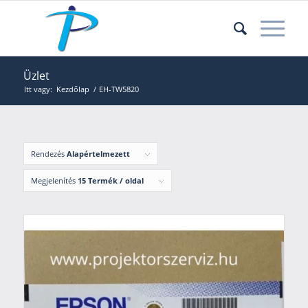
Üzlet
Itt vagy:
Kezdőlap
/
EH-TW5820
Rendezés
Alapértelmezett
Megjelenítés
15 Termék / oldal