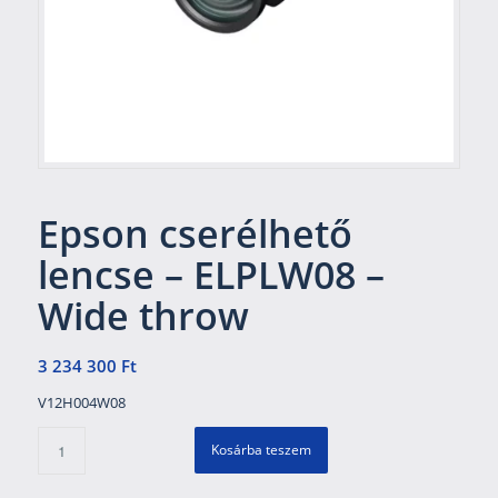
Epson cserélhető
lencse – ELPLW08 –
Wide throw
3 234 300
Ft
V12H004W08
Kosárba teszem