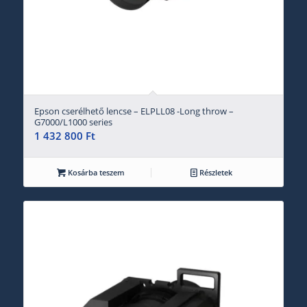
Epson cserélhető lencse – ELPLL08 -Long throw –
G7000/L1000 series
1 432 800
Ft
Kosárba teszem
Részletek