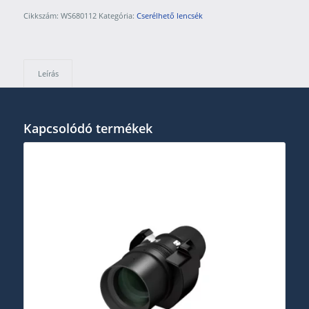
Cikkszám:
WS680112
Kategória:
Cserélhető lencsék
Leírás
Kapcsolódó termékek