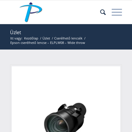
Üzlet
Itt vagy:
Kezdőlap
/
Üzlet
/
Cserélhető lencsék
/
Epson cserélhető lencse – ELPLW08 – Wide throw