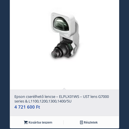
Epson cserélhető lencse – ELPLX01WS – UST lens G7000
series & L1100,1200,1300,1400/5U
4 721 600
Ft
Kosárba teszem
Részletek