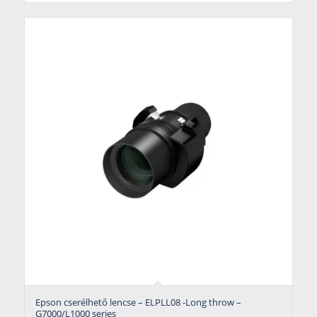
Epson cserélhető lencse – ELPLL08 -Long throw –
G7000/L1000 series