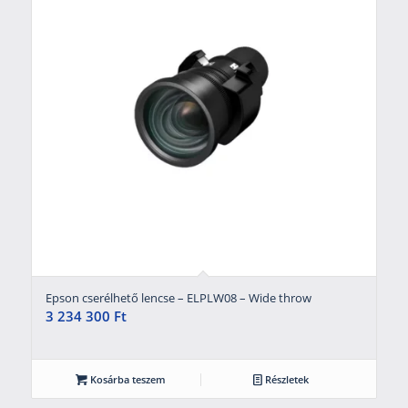
Epson cserélhető lencse – ELPLW08 – Wide throw
3 234 300
Ft
Kosárba teszem
Részletek