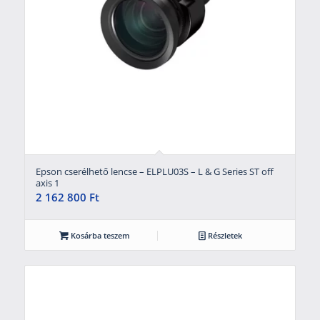
Epson cserélhető lencse – ELPLU03S – L & G Series ST off
axis 1
2 162 800
Ft
Kosárba teszem
Részletek