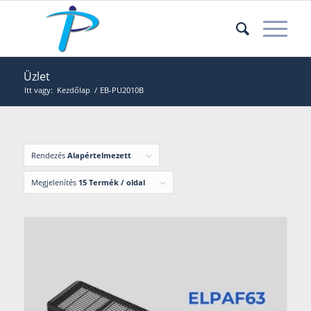
Üzlet
Itt vagy:
Kezdőlap
/
EB-PU2010B
Rendezés
Alapértelmezett
Megjelenítés
15 Termék / oldal