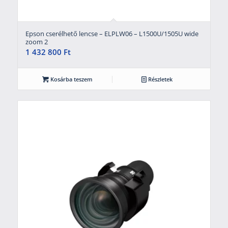
Epson cserélhető lencse – ELPLW06 – L1500U/1505U wide
zoom 2
1 432 800
Ft
Kosárba teszem
Részletek