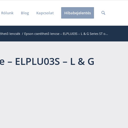
Rólunk
Blog
Kapcsolat
Hibabejelentés
élhető lencsék
/
Epson cserélhető lencse – ELPLU03S – L & G Series ST o...
e – ELPLU03S – L & G