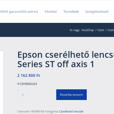
ON® garanciális szerviz
Főoldal
Termékek
Szolgáltatások
Itt vagy:
Kezdőlap
/
Üzlet
/
Cser
Epson cserélhető lencs
Series ST off axis 1
2 162 800
Ft
V12H004UA3
Kosárba teszem
Cikkszám:
WS680106
Kategória:
Cserélhető lencsék