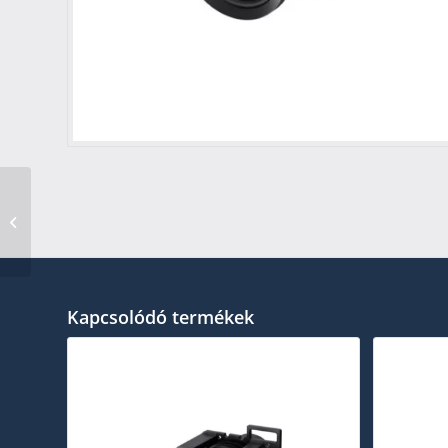
Epson cserélhető
lencse- ELPLR05 – EB-
L25000U Rear Pro
Kapcsolódó termékek