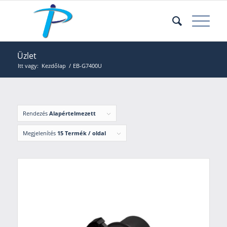
Üzlet
Itt vagy:
Kezdőlap
/
EB-G7400U
Rendezés
Alapértelmezett
Megjelenítés
15 Termék / oldal