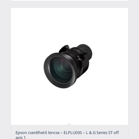
Epson cserélhető lencse – ELPLU03S – L & G Series ST off
axis 1