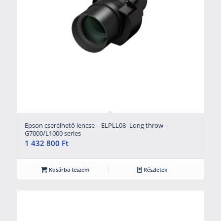
Epson cserélhető lencse – ELPLL08 -Long throw –
G7000/L1000 series
1 432 800
Ft
Kosárba teszem
Részletek