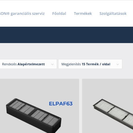
ON® garanciális szerviz
Főoldal
Termékek
Szolgáltatások
Rendezés
Alapértelmezett
Megjelenítés
15 Termék / oldal