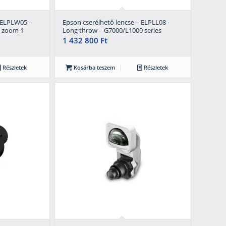
– ELPLW05 –
Epson cserélhető lencse – ELPLL08 -
e zoom 1
Long throw – G7000/L1000 series
1 432 800
Ft
Részletek
Kosárba teszem
Részletek