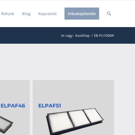
Rólunk
Blog
Kapcsolat
Hibabejelentés
Itt vagy:
Kezdőlap
/
EB-PU1006W