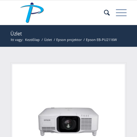
Üzlet
Itt vagy:
Kezdőlap
/
Üzlet
/
Epson projektor
/
Epson EB-PU2116W