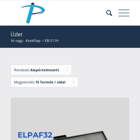
Üzlet
Itt vagy:
Kezdőlap
/
EB-S11H
Rendezés
Alapértelmezett
Megjelenítés
15 Termék / oldal