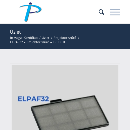
Üzlet
Itt vagy:
Kezdőlap
/
Üzlet
/
Projektor szűrő
/
ELPAF32 – Projektor szűrő – EREDETI