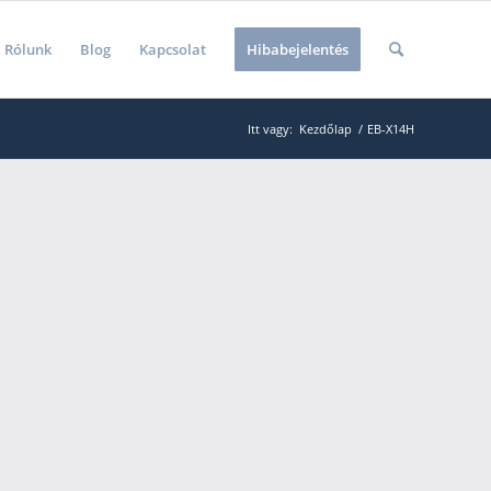
Rólunk
Blog
Kapcsolat
Hibabejelentés
Itt vagy:
Kezdőlap
/
EB-X14H